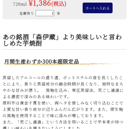
¥1,386
(税込)
720ml
在庫有り
本
あの銘酒「森伊蔵」より美味しいと言わ
しめた芋焼酎
月間生産わずか300本超限定品
蒸留したアルコールの通り道、ポットスチルの首を長くしたこ
とにより、香りと蒸留成分の融合時間が長くなり、独特なまろ
やかな甘みが漂う。 黒麹仕込み、常圧蒸留法、荒ごし濾過に
よる濃密で深みのある味わいです。
原料芋は黄金千貫を使い、両ヘタを惜しみなく切り込むことで
上質な甘い香り成分が辺りふんだん広がります。また、原生麹
の黒麹を使用することで味に深みが増しております。
また、「荒ごし濾過」という方法を用いることで芋本来が持つ
優しい味わいを壊さないようにしました。