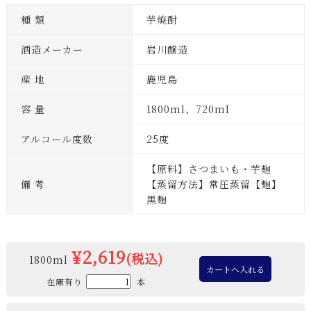
種 類
芋焼酎
酒造メーカー
岩川醸造
産 地
鹿児島
容 量
1800ml、720ml
アルコール度数
25度
【原料】さつまいも・芋麹
備 考
【蒸留方法】常圧蒸留【麹】
黒麹
¥2,619
(税込)
1800ml
在庫有り
本