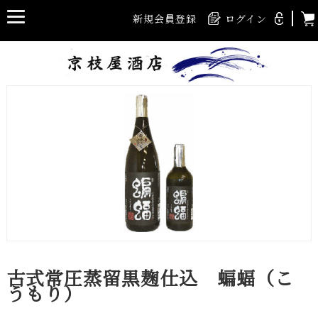
新規会員登録
ログイン
古式常圧蒸留黒麹仕込 蝙蝠（こ
うもり）