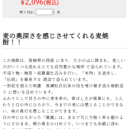
¥2,096
(税込)
売り切れ
本
麦の奥深さを感じさせてくれる麦焼
酎！！
この焼酎は、宮崎県の西部 にあり、大小の山に囲まれ、美しい
川がいくつも流れるとても自然豊かな場所 で造られています。
手造り麹・麹室・総甕壺仕込みを行い、「本物」を追求し、
「伝統」を継承する 酒造で造られています。
一世紀を超えた和甕 黒瀬杜氏伝承の技を受け継ぎ造る焼酎造
り に想いを込めています。
ふわりとした甘さの中に麦本来の、香ばしさが幾重にも、じん
わりと口の中にひろがり、今までの麦には感じることができな
い、味の奥行を感じることができます。
口の中にひろがった「風龍」は、まるで天に力強く昇る龍のよ
うにそのまま、喉の奥をかけめぐり、いつまでも余韻に浸れ