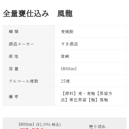
全量甕仕込み 風龍
種 類
麦焼酎
酒造メーカー
すき酒造
産 地
宮崎
容 量
1800ml
アルコール度数
25度
【原料】麦・麦麹【蒸留方
備 考
法】常圧蒸留【麹】黒麹
1800ml
(¥2,096 税込)
売り切れ