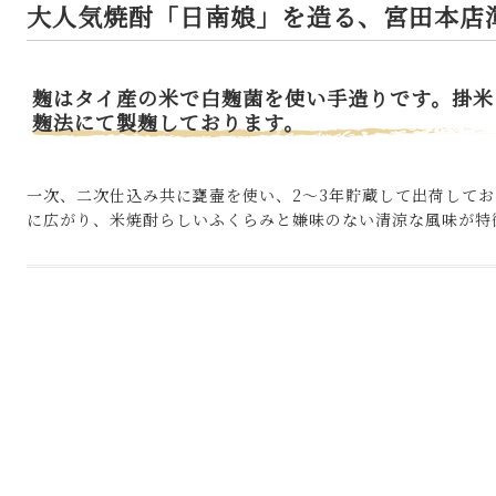
大人気焼酎「日南娘」を造る、宮田本店
麹はタイ産の米で白麹菌を使い手造りです。掛米
麹法にて製麹しております。
一次、二次仕込み共に甕壷を使い、2〜3年貯蔵して出荷して
に広がり、米焼酎らしいふくらみと嫌味のない清涼な風味が特