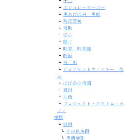
子宝
ボジョレーヌーボー
黒あげは会 黒蝶
残草蓬莱
儀助
伝心
艶月
吟香 吟香露
酔鯨
百十郎
ピュアモルトウィスキー 倉
吉
ばばあの梅酒
吉酎
丸西
プロジェクト・クワトロ・カ
ヴァ
種類
焼酎
その他焼酎
黒糖焼酎