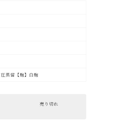
常圧蒸留【麹】白麹
売り切れ