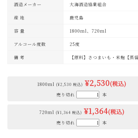
酒造メーカー
大海酒造協業組合
産 地
鹿児島
容 量
1800ml、720ml
アルコール度数
25度
備 考
【原料】さつまいも・米麹【蒸
¥2,530
(税込)
1800ml
(¥2,530 税込)
売り切れ
本
¥1,364
(税込)
720ml
(¥1,364 税込)
売り切れ
本