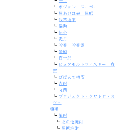
子宝
ボジョレーヌーボー
黒あげは会 黒蝶
残草蓬莱
儀助
伝心
艶月
吟香 吟香露
酔鯨
百十郎
ピュアモルトウィスキー 倉
吉
ばばあの梅酒
吉酎
丸西
プロジェクト・クワトロ・カ
ヴァ
種類
焼酎
その他焼酎
黒糖焼酎