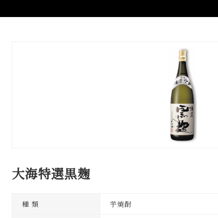
大海特選黒麹
種 類
芋焼酎