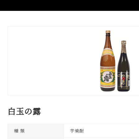
白玉の露
種 類
芋焼酎