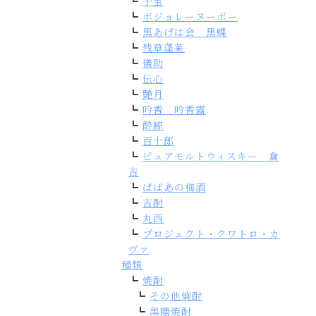
子宝
ボジョレーヌーボー
黒あげは会 黒蝶
残草蓬莱
儀助
伝心
艶月
吟香 吟香露
酔鯨
百十郎
ピュアモルトウィスキー 倉
吉
ばばあの梅酒
吉酎
丸西
プロジェクト・クワトロ・カ
ヴァ
種類
焼酎
その他焼酎
黒糖焼酎