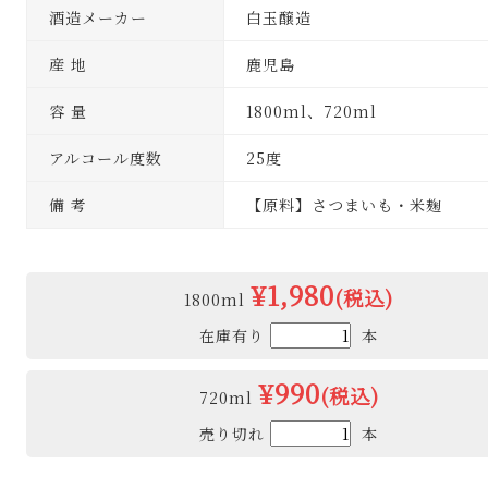
酒造メーカー
白玉醸造
産 地
鹿児島
容 量
1800ml、720ml
アルコール度数
25度
備 考
【原料】さつまいも・米麹
¥1,980
(税込)
1800ml
在庫有り
本
¥990
(税込)
720ml
売り切れ
本