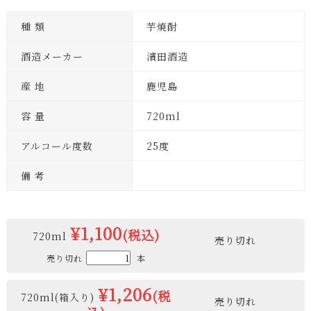
種 類
芋焼酎
酒造メーカー
濱田酒造
産 地
鹿児島
容 量
720ml
アルコール度数
25度
備 考
¥1,100
(税込)
720ml
売り切れ
売り切れ
本
¥1,206
(税
720ml(箱入り)
売り切れ