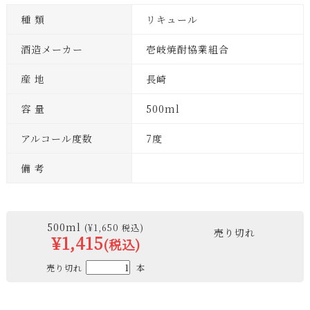
種 類
リキュール
酒造メーカー
壱岐焼酎協業組合
産 地
長崎
容 量
500ml
アルコール度数
7度
備 考
500ml
(¥1,650 税込)
売り切れ
¥1,415
(税込)
売り切れ
本