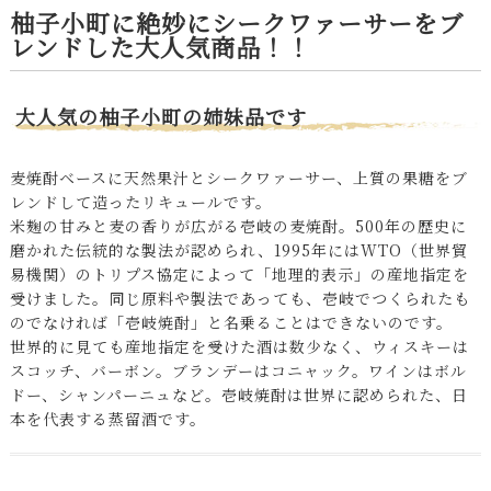
柚子小町に絶妙にシークワァーサーをブ
レンドした大人気商品！！
大人気の柚子小町の姉妹品です
麦焼酎ベースに天然果汁とシークワァーサー、上質の果糖をブ
レンドして造ったリキュールです。
米麹の甘みと麦の香りが広がる壱岐の麦焼酎。500年の歴史に
磨かれた伝統的な製法が認められ、1995年にはWTO（世界貿
易機関）のトリプス協定によって「地理的表示」の産地指定を
受けました。同じ原料や製法であっても、壱岐でつくられたも
のでなければ「壱岐焼酎」と名乗ることはできないのです。
世界的に見ても産地指定を受けた酒は数少なく、ウィスキーは
スコッチ、バーボン。ブランデーはコニャック。ワインはボル
ドー、シャンパーニュなど。壱岐焼酎は世界に認められた、日
本を代表する蒸留酒です。