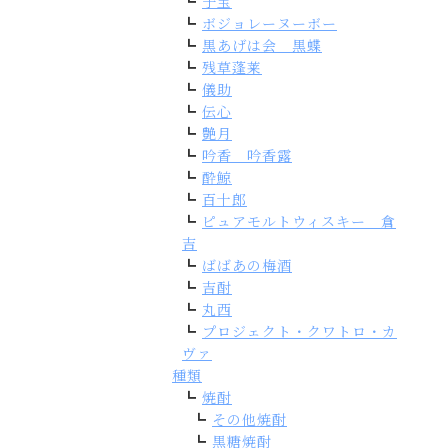
子宝
ボジョレーヌーボー
黒あげは会 黒蝶
残草蓬莱
儀助
伝心
艶月
吟香 吟香露
酔鯨
百十郎
ピュアモルトウィスキー 倉
吉
ばばあの梅酒
吉酎
丸西
プロジェクト・クワトロ・カ
ヴァ
種類
焼酎
その他焼酎
黒糖焼酎