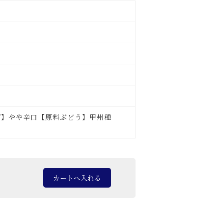
プ】やや辛口【原料ぶどう】甲州種