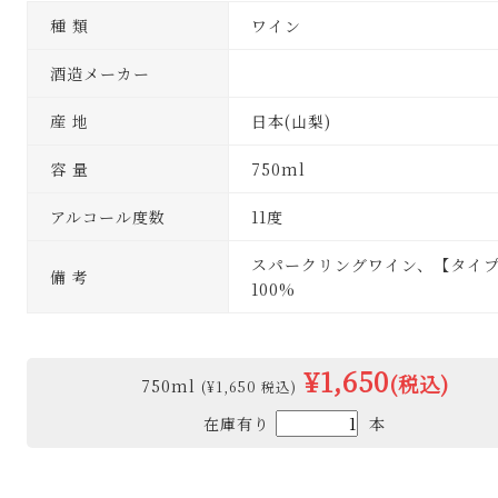
種 類
ワイン
酒造メーカー
産 地
日本(山梨)
容 量
750ml
アルコール度数
11度
スパークリングワイン、【タイ
備 考
100%
¥1,650
(税込)
750ml
(¥1,650 税込)
在庫有り
本