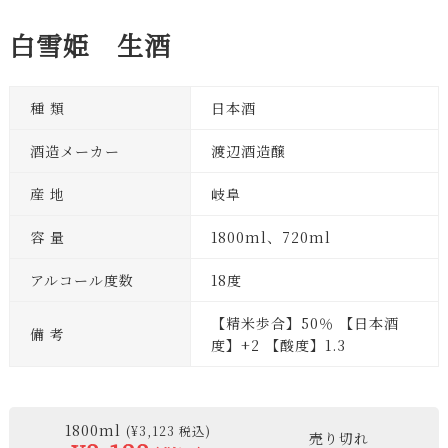
白雪姫 生酒
種 類
日本酒
酒造メーカー
渡辺酒造醸
産 地
岐阜
容 量
1800ml、720ml
アルコール度数
18度
【精米歩合】50％ 【日本酒
備 考
度】+2 【酸度】1.3
1800ml
(¥3,123 税込)
売り切れ