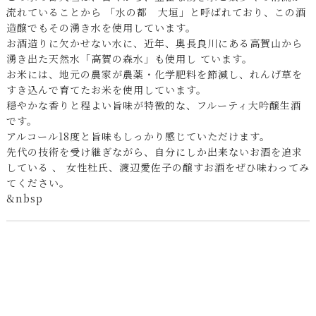
流れていることから 「水の都 大垣」と呼ばれており、この酒
造醸でもその湧き水を使用しています。
お酒造りに欠かせない水に、近年、奥長良川にある高賀山から
湧き出た天然水「高賀の森水」も使用し ています。
お米には、地元の農家が農薬・化学肥料を節減し、れんげ草を
すき込んで育てたお米を使用しています。
穏やかな香りと程よい旨味が特徴的な、フルーティ大吟醸生酒
です。
アルコール18度と旨味もしっかり感じていただけます。
先代の技術を受け継ぎながら、自分にしか出来ないお酒を追求
している 、 女性杜氏、渡辺愛佐子の醸すお酒をぜひ味わってみ
てください。
&nbsp