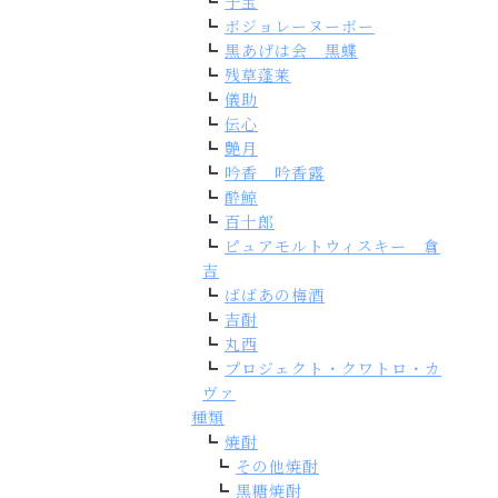
子宝
ボジョレーヌーボー
黒あげは会 黒蝶
残草蓬莱
儀助
伝心
艶月
吟香 吟香露
酔鯨
百十郎
ピュアモルトウィスキー 倉
吉
ばばあの梅酒
吉酎
丸西
プロジェクト・クワトロ・カ
ヴァ
種類
焼酎
その他焼酎
黒糖焼酎