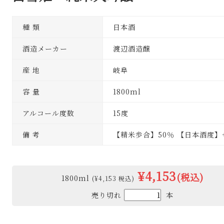
種 類
日本酒
酒造メーカー
渡辺酒造醸
産 地
岐阜
容 量
1800ml
アルコール度数
15度
備 考
【精米歩合】50％ 【日本酒度】+
¥4,153
(税込)
1800ml
(¥4,153 税込)
売り切れ
本