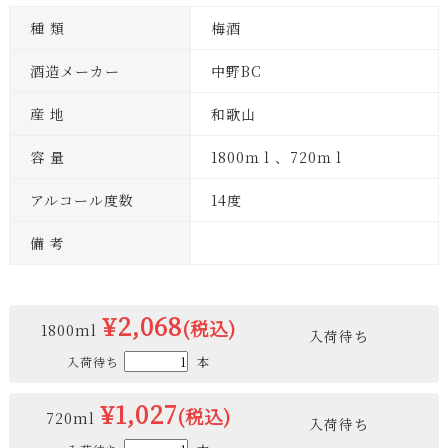
種 類
梅酒
酒造メーカー
中野BC
産 地
和歌山
容 量
1800ｍｌ、720ｍｌ
アルコール度数
14度
備 考
¥2,068
(税込)
1800ml
入荷待ち
入荷待ち
本
¥1,027
(税込)
720ml
入荷待ち