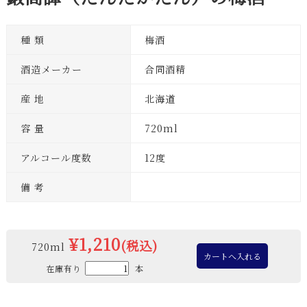
種 類
梅酒
酒造メーカー
合同酒精
産 地
北海道
容 量
720ml
アルコール度数
12度
備 考
¥1,210
(税込)
720ml
在庫有り
本