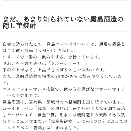
まだ、あまり知られていない霧島酒造の
隠し芋焼酎
白麹で造られたこの「霧島ゴールドラベル」は、通常の霧島と
は全く違う酵母（ＫＭ−１）を使用。
シリーズで一番の「飲みやすさ」を持っています。
味わいを一言で表せば「フルーティー！！」
芋のクセがなく、上品でさっぱりとした味わいです。
また、宮崎県焼酎の特徴の20度がさらに飲みやすくしていま
す。
コストパフォーマンス抜群で、飲み方を選ばないオールマイテ
ィーな芋焼酎です。
霧島酒造は、宮崎県・都城市で本格焼酎を造り続けています。
ゴールドラベル「霧島」の原料は、南九州の広大な芋畑で栽培
したサツマイモ・黄金千貫。割水には焼酎造りの天敵である鉄
分をほとんど含まない「霧島裂罅水」。この2つの宝によってゴ
ールドラベル「霧島」は生まれました。