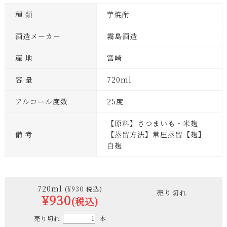
種 類
芋焼酎
酒造メーカー
霧島酒造
産 地
宮崎
容 量
720ml
アルコール度数
25度
【原料】さつまいも・米麹
備 考
【蒸留方法】常圧蒸留【麹】
白麹
720ml
(¥930 税込)
売り切れ
¥930
(税込)
売り切れ
本