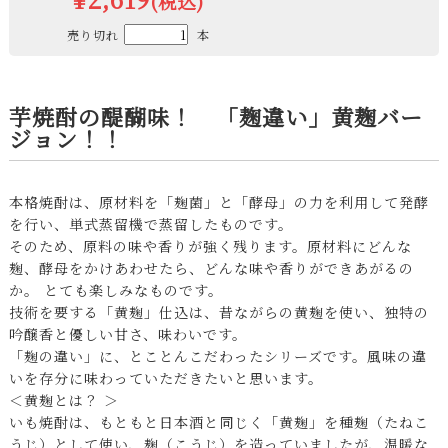
(税込)
売り切れ
本
芋焼酎の醍醐味！ 「麹違い」黄麹バー
ジョン！！
本格焼酎は、原材料を「麹菌」と「酵母」の力を利用して発酵
を行い、単式蒸留機で蒸留したものです。
そのため、原料の味や香りが強く残ります。原材料にどんな
麹、酵母をかけあわせたら、どんな味や香りができあがるの
か。 とても楽しみなものです。
技術を要する「黄麹」仕込は、昔ながらの黄麹を使い、独特の
吟醸香と優しい甘さ、味わいです。
「麹の違い」に、とことんこだわったシリーズです。風味の違
いを存分に味わっていただきたいと思います。
＜黄麹とは？ ＞
いも焼酎は、もともと日本酒と同じく「黄麹」を種麹（たねこ
うじ）として使い、麹（こうじ）を造っていましたが、温暖な