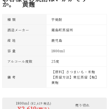
か。 黄麹
種 類
芋焼酎
酒造メーカー
霧島町蒸留所
産 地
鹿児島
容 量
1800ml
アルコール度数
25度
【原料】さつまいも・米麹
備 考
【蒸留方法】常圧蒸留【麹】
黄麹
1800ml
(¥2,619 税込)
売り切れ
¥2,619