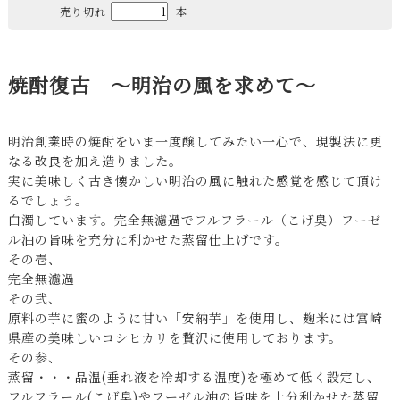
売り切れ
本
焼酎復古 〜明治の風を求めて〜
明治創業時の焼酎をいま一度醸してみたい一心で、現製法に更
なる改良を加え造りました。
実に美味しく古き懐かしい明治の風に触れた感覚を感じて頂け
るでしょう。
白濁しています。完全無濾過でフルフラール（こげ臭）フーゼ
ル油の旨味を充分に利かせた蒸留仕上げです。
その壱、
完全無濾過
その弐、
原料の芋に蜜のように甘い「安納芋」を使用し、麹米には宮崎
県産の美味しいコシヒカリを贅沢に使用しております。
その参、
蒸留・・・品温(垂れ液を冷却する温度)を極めて低く設定し、
フルフラール(こげ臭)やフーゼル油の旨味を十分利かせた蒸留