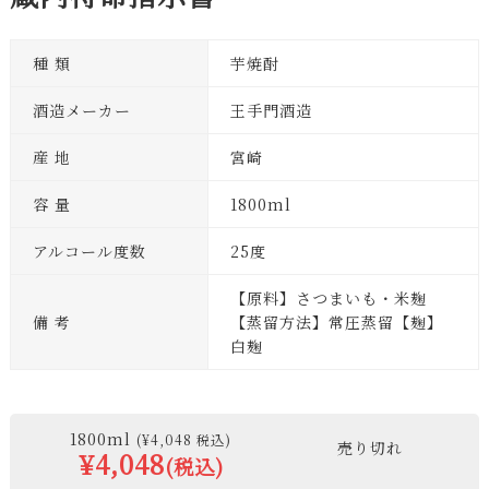
種 類
芋焼酎
酒造メーカー
王手門酒造
産 地
宮崎
容 量
1800ml
アルコール度数
25度
【原料】さつまいも・米麹
備 考
【蒸留方法】常圧蒸留【麹】
白麹
1800ml
(¥4,048 税込)
売り切れ
¥4,048
(税込)