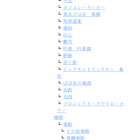
子宝
ボジョレーヌーボー
黒あげは会 黒蝶
残草蓬莱
儀助
伝心
艶月
吟香 吟香露
酔鯨
百十郎
ピュアモルトウィスキー 倉
吉
ばばあの梅酒
吉酎
丸西
プロジェクト・クワトロ・カ
ヴァ
種類
焼酎
その他焼酎
黒糖焼酎