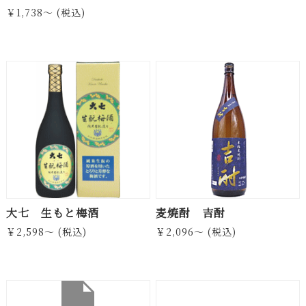
￥1,738～ (税込)
大七 生もと梅酒
麦焼酎 吉酎
￥2,598～ (税込)
￥2,096～ (税込)